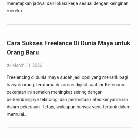
menetapkan jadwal dan lokasi kerja sesuai dengan keinginan
mereka.…
Cara Sukses Freelance Di Dunia Maya untuk
Orang Baru
March 11, 2026
Freelancing di dunia maya sudah jadi opsi yang menarik bagi
banyak orang, terutama di zaman digital saat ini. Ketenaran
pekerjaan ini semakin meningkat seiring dengan
berkembangnya teknologi dan permintaan atas kenyamanan
dalam pekerjaan. Tetapi, walaupun banyak yang tertarik dalam
memulai…