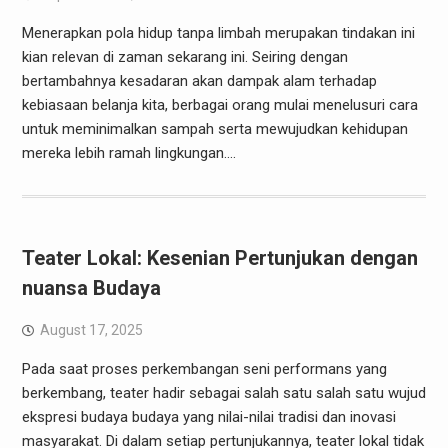
Menerapkan pola hidup tanpa limbah merupakan tindakan ini
kian relevan di zaman sekarang ini. Seiring dengan
bertambahnya kesadaran akan dampak alam terhadap
kebiasaan belanja kita, berbagai orang mulai menelusuri cara
untuk meminimalkan sampah serta mewujudkan kehidupan
mereka lebih ramah lingkungan.…
Teater Lokal: Kesenian Pertunjukan dengan
nuansa Budaya
August 17, 2025
Pada saat proses perkembangan seni performans yang
berkembang, teater hadir sebagai salah satu salah satu wujud
ekspresi budaya budaya yang nilai-nilai tradisi dan inovasi
masyarakat. Di dalam setiap pertunjukannya, teater lokal tidak