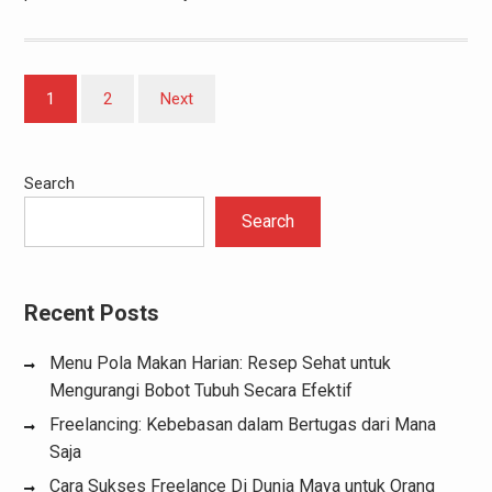
Posts
1
2
Next
pagination
Search
Search
Recent Posts
Menu Pola Makan Harian: Resep Sehat untuk
Mengurangi Bobot Tubuh Secara Efektif
Freelancing: Kebebasan dalam Bertugas dari Mana
Saja
Cara Sukses Freelance Di Dunia Maya untuk Orang