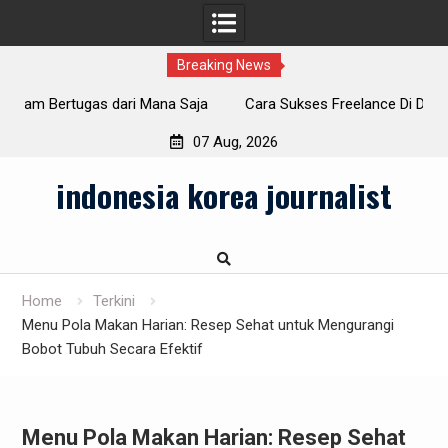
Breaking News
a
Cara Sukses Freelance Di Dunia Maya untuk Orang Baru
S
07 Aug, 2026
Skip
indonesia korea journalist
to
content
Home
Terkini
Menu Pola Makan Harian: Resep Sehat untuk Mengurangi
Bobot Tubuh Secara Efektif
Menu Pola Makan Harian: Resep Sehat